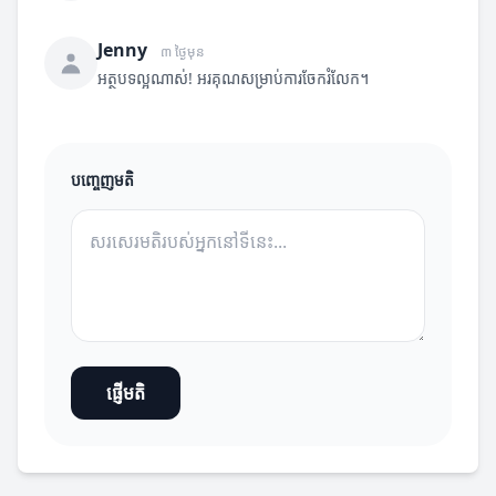
Jenny
៣ ថ្ងៃមុន
អត្ថបទល្អណាស់! អរគុណសម្រាប់ការចែករំលែក។
បញ្ចេញមតិ
ផ្ញើមតិ