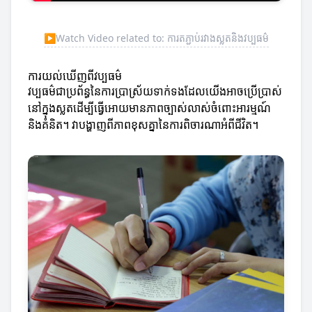
▶
Watch Video related to: ការតភ្ជាប់រវាងស្លតនិងវប្បធម៌
ការយល់ឃើញពីវប្បធម៌
វប្បធម៌ជាប្រព័ន្ធនៃការប្រាស្រ័យទាក់ទងដែលយើងអាចប្រើប្រាស់
នៅក្នុងស្លត​ដើម្បីធ្វើអោយមានភាពច្បាស់លាស់ចំពោះអារម្មណ៍
និងគំនិត។ វាបង្ហាញពីភាពខុសគ្នានៃការពិចារណាអំពីជីវិត។