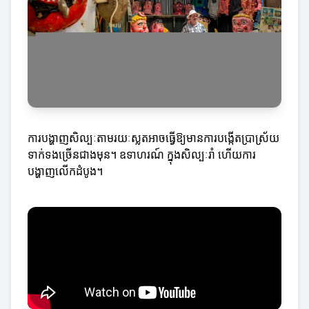
ការបង្ហាញសិល្បៈតាមរយៈស្លតអាចធ្វើឱ្យមានការបង្កើតប្រាស្រ័យ
ទាក់ទងច្រើនជាងមុន។ ឧទាហរណ៍ ក្នុងសិល្បៈរាំ ហើយការ
បង្ហាញលើកដំបូង។