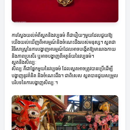
ការស្វែងយល់អំពីស្លតនិងវប្បធម៌ គឺជារឿយៗមួយដែលជួយឱ្យ
យើងយល់ឃើញពីអារម្មណ៍និងចំណេះដឹងរបស់មនុស្ស។ ស្លតជា​
វិធីសាស្ត្រនៃការបង្ហាញអារម្មណ៍ដែលអាចបង្កើតឱ្យមានរាងកាយ
និងភាពប្រសើរ ឬអាចបង្ហាញពីអត្ថន័យនៃវប្បធម៌។
ស្លតនិងសិល្បៈ
សិល្បៈគឺជាផ្នែកមួយនៃវប្បធម៌ ដែលស្លតអាចត្រូវបានប្រើដើម្បី
បង្ហាញនូវគំនិត និងចំណេះដឹង។ ជាពិសេស ស្លតបានជួយសម្រួល
បរិបទនៃការបង្ហាញសិល្បៈ។