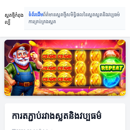
ស្លតថ្មីកំពុង
ទំព័រដើម
ព័ត៌មានស្លតថ្មី
សមិទ្ធិផលនៃស្លត
ស្លតនិងវប្បធម៌
ល្បី
ការ​គ្រប់គ្រង​ស្លត
ការតភ្ជាប់រវាងស្លតនិងវប្បធម៌