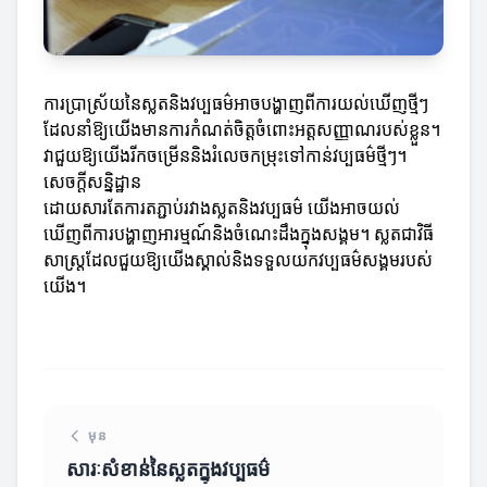
ការប្រាស្រ័យនៃស្លតនិងវប្បធម៌អាចបង្ហាញពីការយល់ឃើញថ្មីៗ
ដែលនាំឱ្យយើងមានការកំណត់ចិត្តចំពោះអត្តសញ្ញាណរបស់ខ្លួន។
វាជួយឱ្យយើងរីកចម្រើននិងរំលេចកម្រុះទៅកាន់វប្បធម៌ថ្មីៗ។
សេចក្តីសន្និដ្ឋាន
ដោយសារតែការតភ្ជាប់រវាងស្លតនិងវប្បធម៌ យើងអាចយល់
ឃើញពីការបង្ហាញអារម្មណ៍និងចំណេះដឹងក្នុងសង្គម។ ស្លតជា​វិធី
សាស្ត្រដែលជួយឱ្យយើងស្គាល់និងទទួលយកវប្បធម៌សង្គមរបស់
យើង។
មុន
សារៈសំខាន់នៃស្លតក្នុងវប្បធម៌