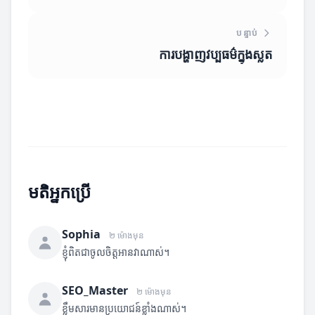
បន្ទាប់
ការបង្ហាញវប្បធម៌ក្នុងស្លត
មតិអ្នកប្រើ
Sophia
២ ម៉ោងមុន
ខ្ញុំពិតជាចូលចិត្តអានវាណាស់។
SEO_Master
២ ម៉ោងមុន
ខ្លឹមសារមានប្រយោជន៍ខ្លាំងណាស់។