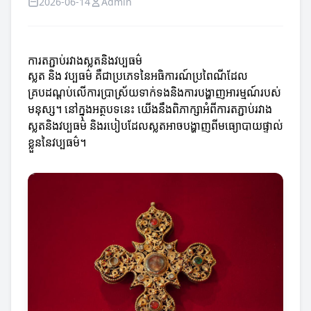
2026-06-14
Admin
ការតភ្ជាប់រវាងស្លតនិងវប្បធម៌
ស្លត និង វប្បធម៌ គឺជាប្រភេទនៃអធិការណ៍ប្រពៃណីដែល
គ្របដណ្តប់លើការប្រាស្រ័យទាក់ទងនិងការបង្ហាញអារម្មណ៍របស់
មនុស្ស។ នៅក្នុងអត្ថបទនេះ យើងនឹងពិភាក្សាអំពីការតភ្ជាប់រវាង
ស្លតនិងវប្បធម៌ និងរបៀបដែលស្លតអាចបង្ហាញពីមធ្យោបាយផ្ទាល់
ខ្លួននៃវប្បធម៌។