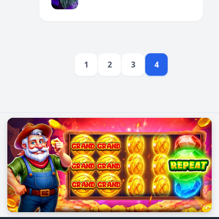
និងគំនិតច្នៃប្រឌិត។
1
2
3
4