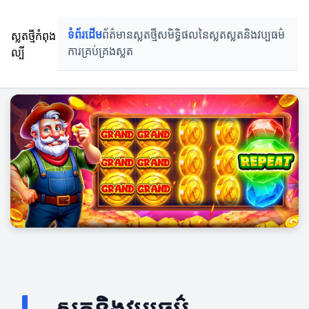
ស្លតថ្មីកំពុង
ទំព័រដើម
ព័ត៌មានស្លតថ្មី
សមិទ្ធិផលនៃស្លត
ស្លតនិងវប្បធម៌
ល្បី
ការ​គ្រប់គ្រង​ស្លត
ស្លតនិងវប្បធម៌