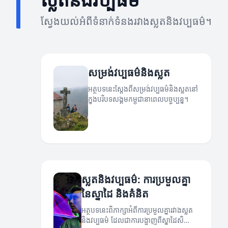
ស្វែងយល់អំពីទំនាក់ទំនងរវាងស្លតនិងវប្បធម៌។
សម្រង់វប្បធម៌និងស្លត
អត្ថបទនេះស្តែងពីសម្រង់វប្បធម៌និងស្លតនៅ
ក្នុងបរិបទសង្គមកម្ពុជានាពេលបច្ចុប្បន្ន។
ស្លតនិងវប្បធម៌: ការប្រមួលគ្នា
នៃស្នាដៃ និងគំនិត
អត្ថបទនេះពិភាក្សាអំពីការប្រមួលគ្នារវាងស្លត
និងវប្បធម៌ ដែលជាការបង្ហាញពីស្នាដៃសិល្បៈ