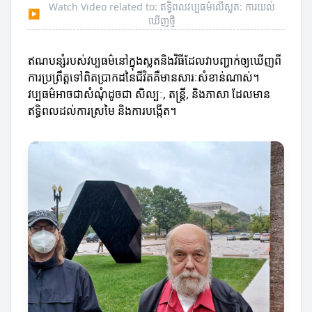
Watch Video related to: ឥទ្ធិពលវប្បធម៌លើស្លត: ការយល់
▶
ឃើញថ្មី
ឥណបន្សំរបស់វប្បធម៌នៅក្នុងស្លតនិងវិធីដែលវាបញ្ជាក់ឲ្យឃើញពី
ការប្រព្រឹត្តទៅពិតប្រាកដនៃជីវិតគឺមានសារៈសំខាន់ណាស់។
វប្បធម៌អាចជាសំណុំដូចជា សិល្បៈ, តន្ត្រី, និងភាសា ដែលមាន
ឥទ្ធិពលដល់ការស្រមៃ និងការបង្កើត។