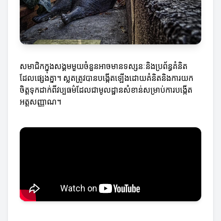
សមាជិកក្នុងសង្គមមួយចំនួនអាចមានទស្សនៈនិងប្រព័ន្ធគំនិត
ដែលផ្សេងគ្នា។ ស្លតត្រូវបានបង្កើតឡើងដោយគំនិតនិងការយក
ចិត្តទុកដាក់ពីវប្បធម៌ដែលជាមូលដ្ឋានសំខាន់សម្រាប់ការបង្កើត
អត្តសញ្ញាណ។