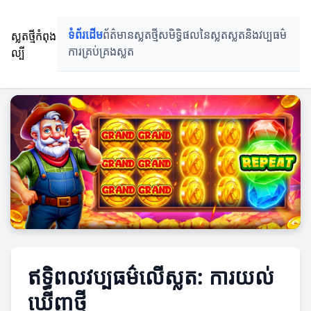
ស្លតថ្មីកំពុង
ទំព័រដើម
ព័ត៌មានស្លតថ្មី
សមិទ្ធិផលនៃស្លត
ស្លតនិងវប្បធម៌
ល្បី
ការ​គ្រប់គ្រង​ស្លត
ឥទ្ធិពលវប្បធម៌លើស្លត: ការយល់
ឃើញថ្មី