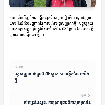
ការយល់ឃើញពីការបង្កើតស្លតនិងវប្បធម៌ថ្មីៗគឺអាចជួយឱ្យអ្នក
យល់ដឹងអំពីសមត្ថភាពនៃការបង្កើតអត្តសញ្ញាណថ្មី។ បច្ចុប្បន្ននេះ
មានការផ្លាស់ប្តូរច្រើនក្នុងវិស័យនៃគំនិត និងវប្បធម៌ ដែលអាចធ្វើ
ឲ្យមានការបង្កើតស្លតថ្មីៗ។
មុន
អត្តសញ្ញាណវប្បធម៌ និងស្លត: ការបង្កើតចំណេះដឹង
ថ្មី
បន្ទាប់
សិល្បៈនិងស្លត: ការស្រាវជ្រាវពីការបូកមូលនៃ