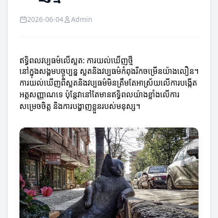
2026-06-04
Admin
ឥទ្ធិពលវប្បធម៌លើស្លត: ការយល់ឃើញថ្មី
នៅក្នុងសង្គមបច្ចុប្បន្ន ស្លតនិងវប្បធម៌កំពុងរីកចម្រើនយ៉ាងលឿន។
ការយល់ឃើញពីស្លតនិងវប្បធម៌មិនត្រឹមតែអាស្រ័យលើការបង្កើត
អត្តសញ្ញាណទេ ប៉ុន្តែវានៅតែមានឥទ្ធិពលយ៉ាងខ្លាំងលើការ
សម្រេចចិត្ត និងការបង្ហាញខ្លួនរបស់មនុស្ស។