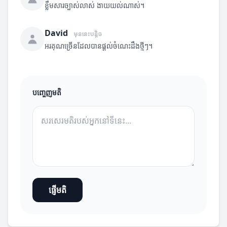
ខ្លឹមសារច្បាស់លាស់ ងាយយល់ណាស់។
David
មុននេះបន្តិច
អរគុណច្រើនដែលបានផ្តល់ចំណេះដឹងថ្មីៗ។
បញ្ចេញមតិ
ផ្ញើមតិ