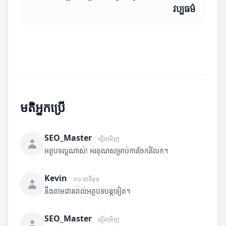
វប្បធម៌
មតិអ្នកប្រើ
SEO_Master
ម្សិលមិញ
អត្ថបទល្អណាស់! អរគុណសម្រាប់ការចែករំលែក។
Kevin
១០ នាទីមុន
នឹងតាមដានរាល់អត្ថបទបន្តទៀត។
SEO_Master
ម្សិលមិញ