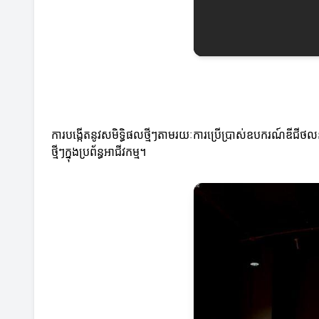
ការបង្កើតនូវសមិទ្ធិផលថ្មីៗតាមរយៈការប្រើប្រាស់ឧបករណ៍ឌីជីថលនិ
ថ្មីៗក្នុងប្រព័ន្ធអាជីវកម្ម។