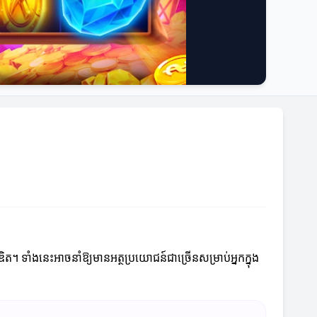
្រឌិត។ ទាំងនេះអាចនាំឱ្យមានអត្ថប្រយោជន៍ជាច្រើនសម្រាប់អ្នកក្នុង