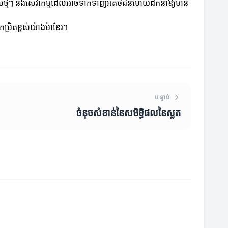
ិតផលថ្មីៗ និងសេវាកម្មដែលអាចទាក់ទាញអតិថិជនហើយដឹកនាំឱ្យមាន
កម្រិតខ្ពស់យ៉ាងម៉ាឌែរ។
បន្ទាប់
ចំនុចសំខាន់នៃសមិទ្ធិផលនៃស្លត