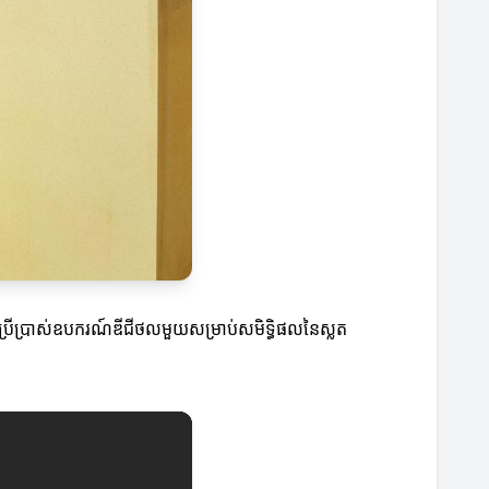
។ ការប្រើប្រាស់ឧបករណ៍ឌីជីថលមួយសម្រាប់សមិទ្ធិផលនៃស្លត