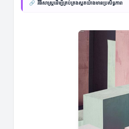
🔗
វិធីសាស្ត្រដើម្បីគ្រប់គ្រងស្លតយ៉ាងមានប្រសិទ្ធភាព