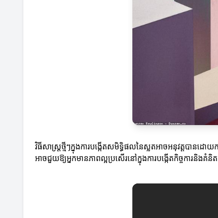
វិធីសាស្ត្រថ្មីៗក្នុងការបង្កើតសមិទ្ធិផលនៃស្លតអាចអនុវត្តបានដោ
អាចជួយឱ្យអ្នកមានភាពល្អប្រសើរនៅក្នុងការបង្កើតកិច្ចការនិងគំនិត