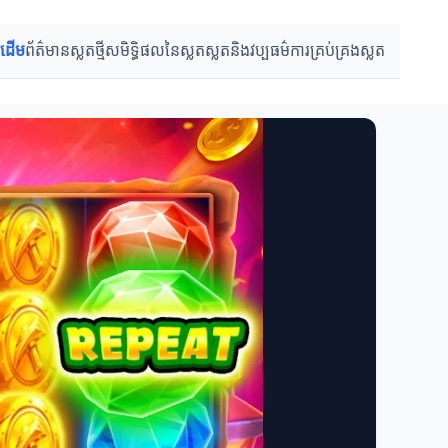
រដើម
ព័ត៌មានស្លតថ្មី
សមិទ្ធិផលនៃស្លត
ស្លតនិងវប្បធម៌
ការ​គ្រប់គ្រង​ស្លត