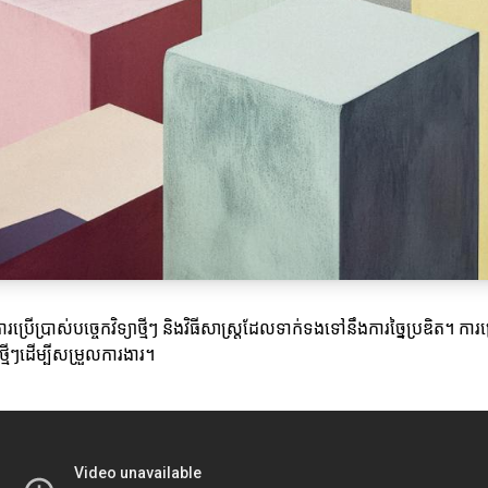
យការប្រើប្រាស់បច្ចេកវិទ្យាថ្មីៗ និងវិធីសាស្ត្រដែលទាក់ទងទៅនឹងការច្នៃប្រឌិត
ថ្មីៗដើម្បីសម្រួលការងារ។