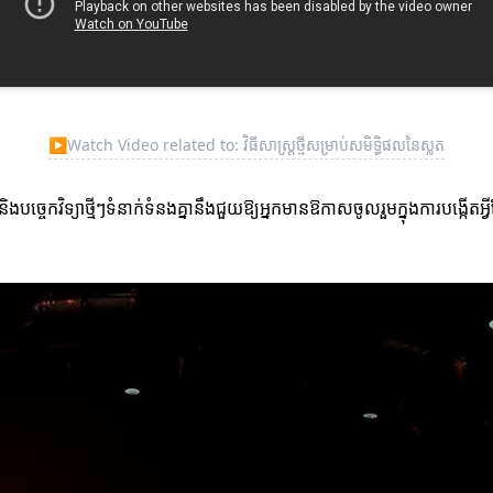
▶
Watch Video related to: វិធីសាស្ត្រថ្មីសម្រាប់សមិទ្ធិផលនៃស្លត
ងបច្ចេកវិទ្យាថ្មីៗទំនាក់ទំនងគ្នានឹងជួយឱ្យអ្នកមានឱកាសចូលរួមក្នុងការបង្ក