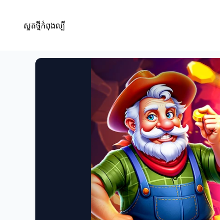
ស្លតថ្មីកំពុងល្បី