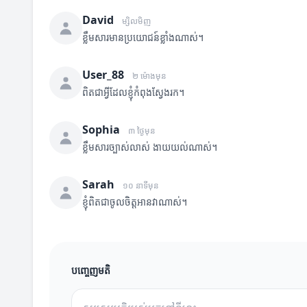
David
ម្សិលមិញ
ខ្លឹមសារមានប្រយោជន៍ខ្លាំងណាស់។
User_88
២ ម៉ោងមុន
ពិតជាអ្វីដែលខ្ញុំកំពុងស្វែងរក។
Sophia
៣ ថ្ងៃមុន
ខ្លឹមសារច្បាស់លាស់ ងាយយល់ណាស់។
Sarah
១០ នាទីមុន
ខ្ញុំពិតជាចូលចិត្តអានវាណាស់។
បញ្ចេញមតិ