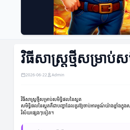
វិធីសាស្ត្រថ្មីសម្រាប់
2026-06-22
Admin
វិធីសាស្ត្រថ្មីសម្រាប់សមិទ្ធិផលនៃស្លត
សមិទ្ធិផលនៃស្លតគឺជាបញ្ហាដែលគួរឱ្យចាប់អារម្មណ៍យ៉ាងខ្លាំងក្នុងស
វិស័យផ្សេងៗទៀត។