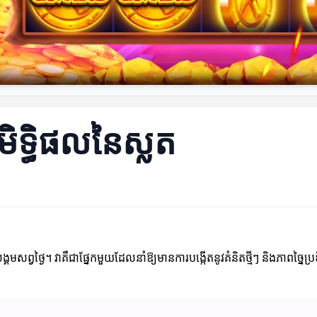
សមិទ្ធិផលនៃស្លត
ង្គមសព្វថ្ងៃ។ វាគឺជាផ្នែកមួយដែលនាំឱ្យមានការបង្កើតនូវគំនិតថ្មីៗ និងភាពច្នៃប