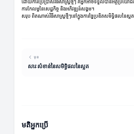
ដោយការប្រើប្រាស់វិធីសាស្ត្រថ្មីៗ គឺអ្នកអាចទទួលបានអត្ថប្រ
ការកែលម្អនៃសេដ្ឋកិច្ច និងអភិវឌ្ឍន៍សង្គម។
សរុប ពិតណាស់វិធីសាស្ត្រថ្មីៗនៅក្នុងការច្នៃប្រឌិតសមិទ្ធិផលនៃស
មុន
សារៈសំខាន់នៃសមិទ្ធិផលនៃស្លត
មតិអ្នកប្រើ