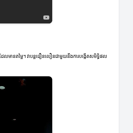
ើតអ្វីដែលមានតម្លៃ។ វាបន្តជឿនលឿនជាមួយនឹងការបង្កើតសមិទ្ធិផល