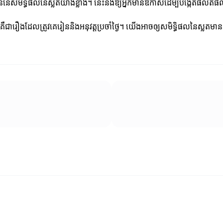
យោជន៍នៃសមិទ្ធិផលនៃស្លតយ៉ាងខ្លាំង។ នេះនឹងឱ្យអ្នកមានឱកាសដើម្បីបង្កើតផល
្លតគឺជារឿងដែលត្រូវគេរៀននិងអនុវត្តប្រចាំថ្ងៃ។ យើងអាចឲ្យសមិទ្ធិផលនៃស្លតមាន